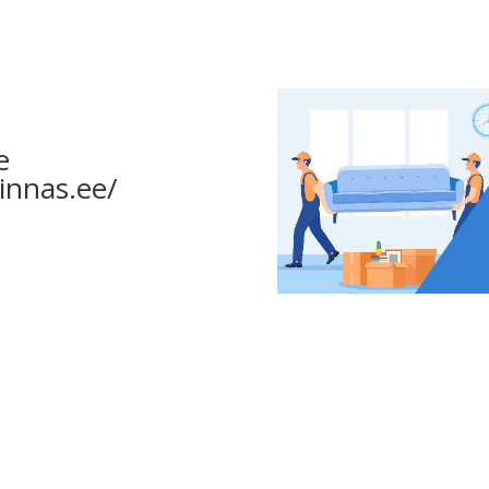
e
innas.ee/